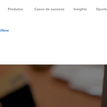
Produtos
Casos de sucesso
Insights
Oport
ntNow