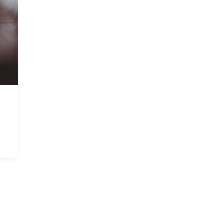
Investigação & Desenvolvimento
GreenStamp