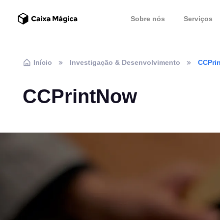
Sobre nós
Serviços
Início
Investigação & Desenvolvimento
CCPri
CCPrintNow